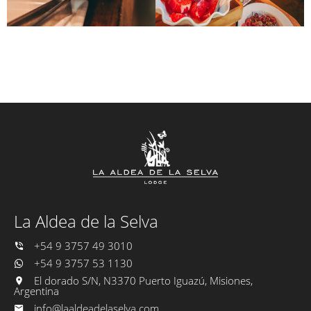
La Aldea de la Selva
+54 9 3757 49 3010
+54 9 3757 53 1130
El dorado S/N, N3370 Puerto Iguazú, Misiones,
Argentina
info@laaldeadelaselva.com